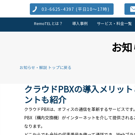
03-6625-4397 (​平日10～17時)
RemoTELとは？
導入事例
サービス・料金一覧
お知
お知らせ・解説 トップに戻る
クラウドPBXの導入メリッ
ントも紹介
クラウドPBXは、オフィスの通信を革新するサービスです
PBX（構内交換機）がインターネットを介して提供され
なります。
どこからでも会社の代表番号を使って通話でき、Webブ