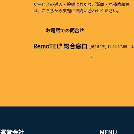
サービスの導入・検討にあたりご質問・見積依頼等
は、こちらから気軽にお問い合わせください。
お電話での問合せ
RemoTEL® 総合
窓口
[
受
付時間] 10:00-1
7:00
く
運営会社
MENU