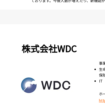
ております。今後人数が増えたり、新機能
株式会社WDC
事
生
保
I
ホ
htt