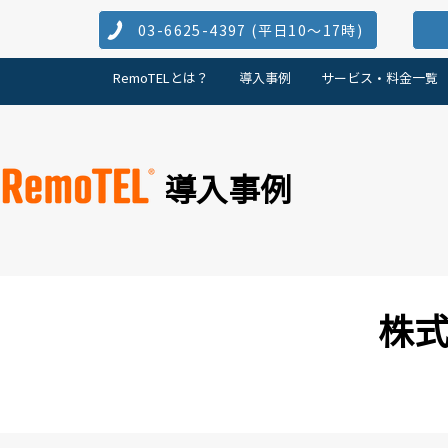
03-6625-4397 (​平日10～17時)
RemoTELとは？
導入事例
サービス・料金一覧
導入事例
株式