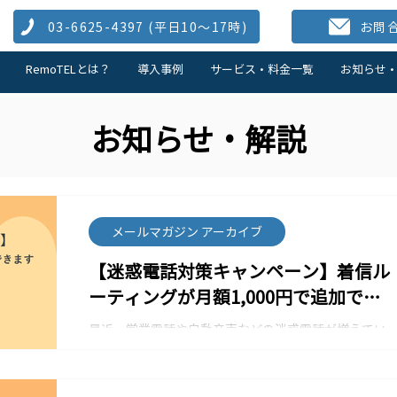
03-6625-4397 (​平日10～17時)
お問
RemoTELとは？
導入事例
サービス・料金一覧
お知らせ
お知らせ・解説
メールマガジン アーカイブ
【迷惑電話対策キャンペーン】着信ル
ーティングが月額1,000円で追加でき
ます。
最近、営業電話や自動音声などの迷惑電話が増えてい
るというお声を受け、 今回は業務負担を軽減できる
「着信ルーティング」オプションのキャンペーンを ご
案内いたします。 着信ルーティングとは？ 発信元番