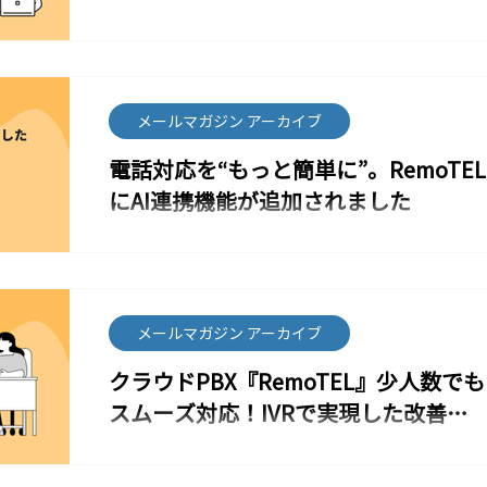
の通話が、社内に蓄積される”情報資
が進むと、次のような課題が出てきます オフィス不在
今回は、すでに RemoTEL をご利用いただいているお
の社員に電話がつながらない 担当者不在で折り返しが
客様に向けて、 “業務効率をさらに高める” ための CRM
遅れる 社内で電話担当者に業務が偏る RemoTELでで
連携機能 をご紹介いたします。 CRM連携で実現できる
きること（クラウドPBXの魅力） どこからでも同じ番
こと 着信時に顧客情報を自動表示（CTI機能）
号で発着信可能 場所に縛られない柔軟な電話対応 履
RemoTELの着信と同時に、CRMに登録された顧客情
メールマガジン アーカイブ
歴、管理機能で情報の一元化 IVR（自動音声応答）機能
報がポップアップ（PCソフトフォン向けの機能）。 対
で効率UP ハイブリッドワークに最適な電話環境を 働き
電話対応を“もっと簡単に”。RemoTEL
応前に過去履歴を把握でき、スムーズな応対が可能に
方が多様化した今、電話対応の仕組みを変えることは
なります。 CRM画面からワンクリックで発信 CRMに登
にAI連携機能が追加されました
業務効率化と生産性向上につながる一歩です。
録された電話番号をクリックするだけで発信できま
RemoTELは、クラウドPBXと
す。 番号の打ち間違いがなくなり、架電業務が大幅に
クラウド電話サービス「RemoTEL（リモテル）」よ
効率化します。 通話履歴・録音データをCRMに自動反
り、業務効率が大きく向上する 『AI連携』 をご紹介し
映 「いつ・誰が・どんな内容で対応したか」をCRMに
ます。 RemoTELはこれまで、「スマホ・PCで会社番
自動蓄積されます。 チーム内の情報共有が容易にな
号の発着信」「在宅でも代表番号対応」「工事不要・
り、引き継ぎやフォロー漏れの防止にもつながりま
最短1日で利用開始」など高い利便性でご好評いただい
メールマガジン アーカイブ
す。 在宅勤務でもCRM × RemoTELで統一した顧客対
てきました。 そこに、新しく『AI連携』機能が追加さ
応 在宅勤務でも会社番号での発着信が可能。 オフィス
クラウドPBX『RemoTEL』少人数でも
れ、電話業務の“記録・共有・分析”が、さらにラク
同様、CRMと連携した顧客対応が実現できます。 こん
に・正確に行えるようになりました。 機能①：通話内
スムーズ対応！IVRで実現した改善事
な企業様に特におすすめです 問合せ件数が増えてきた
容の自動テキスト化（音声認識連携） 受電／架電の通
引
例
話内容を、自動で全文テキスト化 聞き直し不要、研
今回は、IVR（自動音声応答）機能を活用して電話対応
修・共有が圧倒的にスムーズ 検索機能で「キーワード
を大きく改善された企業様の事例をご紹介します。 導