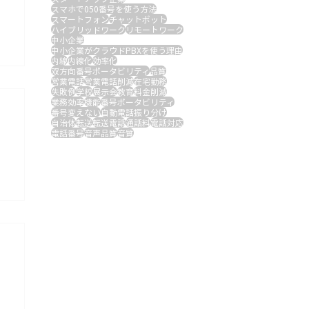
スマホで050番号を使う方法
スマートフォン
チャットボット
ハイブリッドワーク
リモートワーク
中小企業
中小企業がクラウドPBXを使う理由
内線
内線化
効率化
双方向番号ポータビリティ
品質
営業電話
営業電話削減
在宅勤務
失敗例
学校
展示会
教育
料金削減
業務効率
機能
番号ポータビリティ
番号変えない
自動電話振り分け
自治体
転送
転送電話
通話料
電話対応
電話番号
音声品質
音質