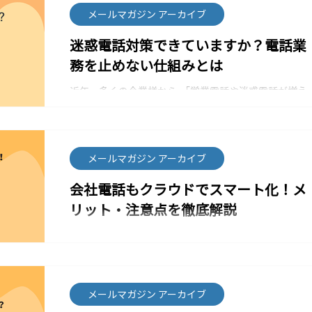
号、番号帯などの条件に応じて、着信先を自動で振り
メールマガジン アーカイブ
分ける機能です。 人が電話に出る前に自動処理できる
ため、迷惑電話対策として非常に効果的です。 こんな
迷惑電話対策できていますか？電話業
迷惑電話対策が可能です。 特定の番号、番号帯からの
務を止めない仕組みとは
着信を、 ①音声ガイダンスへ転送 ②担当
部署を通さず別グループへ振り分け 営業電話が多い時
近年、多くの企業様から 「営業電話や迷惑電話が増え
間帯の着信を、代表電話ではなく専用窓口へ 非通知、
ている」 「代表電話が鳴るたびに業務が止まる」 とい
海外番号からの着信を、受付せずアナウンスのみ再生
ったお声を伺います。 特に中小企業では、限られた人
不要な電話対応を減らし、本来対応すべきお客様の電
数で電話対応を行うため、不要な着信が日々の業務効
話に集中できる環境を作れます。 キャンペーンのご案
率に大きく影響してしまいます。 迷惑電話対策、でき
内 今でしたら、期間限定で着信ルーティングオプショ
メールマガジン アーカイブ
ていますか？ RemoTELでは、代表番号はそのままに
ンを 『月額1,000円』で追加が可能です。 迷惑電話が
着信を部署別、担当者別へ自動振り分け 特定番号のブ
多く困っている キャンペーン金額であれば導入したい
会社電話もクラウドでスマート化！メ
ロック設定 営業時間外の自動音声対応 スマホ/PCでの
という企業様にもご利用いただきやすい内容となって
リット・注意点を徹底解説
受電対応 といった機能により、電話業務の最適化が可
います。 導入メリット 迷惑電話による業務中断を防止
能です。 中でも「着信ルーティング」機能を活用いた
近年、テレワークやハイブリットワークが定着する中
だくことで、 不要な電話を減らし、本来対応すべき顧
で、従来のオフィス固定電話だけでは対応しきれない
客対応へ集中できる環境を構築できます。 期間限定キ
ケースが増えています。 そんな中で注文されているの
ャンペーンのご案内 現在、着信ルーティングオプショ
が、クラウドPBX（クラウド電話システム）。
ンを 初期費用無料/月額費用6,000円→1,000円で追加で
RemoTELをはじめとするクラウド型電話サービス
メールマガジン アーカイブ
きるキャンペーン を実施しております。 これからクラ
は、インターネット経由で電話機能を提供し、場所を
ウド電話の導入をご検討される企業様も、効率的なビ