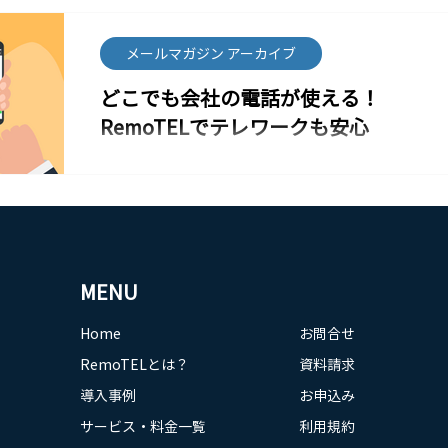
から通話を探せる」ため情報が埋もれません 機能②：
入前の課題 お客様からの問い合わせを少人数で対応し
AI連携による 要約レポート生成 通話が終わると数秒
ていたため、専門外の対応や転送が多く、業務の効率
で、AIが内容を整理しレポート化します。 要件／依頼
化が大きな課題となっていました。 RemoTELのIVRで
メールマガジン アーカイブ
事項 担当者への引き継ぎポイント お客様の懸念／意向
実現したこと 問い合わせ内容に応じた自動振り分け
次回アクション などを自動まとめ 引き継ぎ漏れ・把握
どこでも会社の電話が使える！
「商品について」「修理やサポートについて」など、
漏れが防げ、チーム全体で対応品質が向上します。
お客様の選択に応じて担当部署へ直通。 業務の集中度
RemoTELでテレワークも安心
RemoTELの基本機能 スマホ／PCで会社番号の発着信
がアップ 担当外の電話が減り、社員が本来の業務に集
IVR（自動振り分け） 時
中できるように。 設定のしやすさ 管理画面から直感的
RemoTELとは？ RemoTELは、クラウド型ビジネスフ
に設定でき、追加費用も不要。 導入企業様からは「効
ォンサービス（クラウドPBX）です。 オフィス外でも
率化と品質改善の両方を実感できた」と、高い評価を
「会社の電話番号」がスマートフォンやPCで発着信可
いただいています。 活用のヒント IVRは「問い合わせ
能になり、テレワークや外出先でも対応できる業務環
の第一印象」を決める大事な機能です。 お客様がスム
境を実現します。 PBX主装置の設置や複雑な工事は不
ーズにつながることで、満足度も自然と向上します。
要、最短1日で稼働でき、契約は月単位。柔軟かつスピ
すでにIVRをご利用中の皆様も、 案内メニューの見直し
MENU
ーディな導入が可能です。 主な特徴 PC／スマホで会社
季節やキャンペーンに応じた一時的な振り分け設定 な
電話が使える → 外出先・在宅でも「会社の窓口」とし
ど、少しの工夫でさらに便利にお使いいただけます。
て対応可能 現行番号の継続利用 or 新規取得どちらも
Home
お問合せ
詳しい事例はこちら 👉 導入事例を読
OK（0120／0570も対応） 高品質＆安定の音声品質 →
RemoTELとは？
資料請求
コールセンター品質のクラウド基盤で安心 工事不要＆
最短1営業日稼働 → トラブル廃止、スピード導入可 豊
導入事例
お申込み
富な機能（基本＋オプション） 保留・転送・IVR／着信
サービス・料金一覧
利用規約
ルーティング・営業時間設定・共有電話帳・通話履