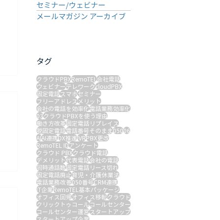
セミナー/ウェビナー
メールマガジン アーカイブ
タグ
クラウドPBX
RemoTEL
会社電話
ウェビナー
テレワーク
cloudPBX
固定電話
スマホ
セミナー
フリーアドレス
メリット
会社の電話を効率化
電話業務効率化
03
クラウドPBXを使う理由
働き方改革
固定電話リプレイス
脱固定電話
電話番号そのまま
050
06
AI
AI連携
DX推進
IVR
PBX更改
RemoTEL ID
アンケート
クラウド PBX
クラウド電話
デメリット
代表電話
会社の電話
同時通話数
固定電話リース切れ
固定電話廃止
育児・介護休業法
電話業務改善
050番号
CRM連携
IT企業
RemoTEL基本パッケージ
オフィス回帰
オフィス移転
クラウド
クリックトゥコール
コールセンター
コールセンター運営
スタートアップ
スタートアップ企業