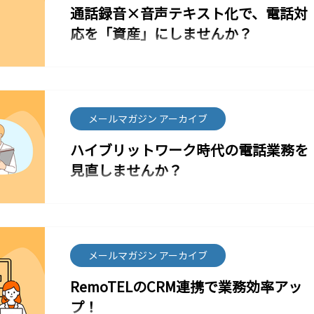
通話録音×音声テキスト化で、電話対
問わず業務コミュニケーションを支える仕組みです。
ジネスフォン環境構築をご検討いただける良い機会で
クラウドPBXとは？ クラウドPBXは、従来オフィス内
す。 こんな企業様におすすめです 営業電話が多く、業
応を「資産」にしませんか？
に設置していた電話設備をインターネット上のサービ
務が中断されがち 在宅勤務でも
スで代替する仕組みです。 インターネット接続があれ
今回は、RemoTELの「通話録音」と「音声テキスト
ば、”パソコンやスマホで代表番号の発着信・転送・内
化」を活用した、電話業務の効率化・品質向上のヒン
線などが利用可能”です。 クラウドPBXのメリット コス
トをご紹介します。 電話対応を「記録」から「活用」
ト削減 物理機器の設置・維持が不要で、初期投資と保
へ 日々の電話対応の中には、 お客様の本音 商品、サー
守負担を大幅に削減できます。 柔軟な働き方に対応 オ
ビス改善のヒント よくある質問やトラブルの傾 など、
メールマガジン アーカイブ
フィス外でもスマホ・PCから会社の電話を利用でき、
貴重な情報が数多く含まれています。 RemoTELの通
テレワーク推進に貢献します。 スケール調整が簡単 新
ハイブリットワーク時代の電話業務を
話録音機能を使えば、こうした内容を確実に保存で
拠点の追加やユーザー増減に応じて、柔軟に設定変更
き、さらに音声テキスト化によって「検索できる情
見直しませんか？
できます。 管理が一元化 管理画面から設定変更・ユー
報」として社内で活用することが可能になります。 通
ザー管理ができ、IT部門の負担も軽減。 災害
話録音でできること 「言った/言わない」の防止 対応内
リモートワークや外出勤務が当たり前になった今、従
容の振り返り、品質チェック 新人教育や応対研修への
来の「オフィスにいる人だけが電話応対できる」仕組
活用 クレーム、トラブル時の証跡確認 重要な通話を記
みは業務の障壁になりつつあります。 「担当者が不在
録に残すことで安心感と業務の標準化につながりま
で重要な電話に出られない」 「外出中の着信対応がで
す。 音声テキスト化で広がる活用シーン 通話内容を文
きず機会損失になる」 そんな悩みはありませんか？ そ
メールマガジン アーカイブ
字で確認でき、聞き直しの時間を削減 キーワード検索
こで注目されているのが、クラウドPBXを活用した電
で過去の対応をすぐに発見 FAQ作成、営業トーク改
RemoTELのCRM連携で業務効率アッ
話システムです。 今回は、RemoTEL（リモテル）が
善、商品開発へのフィードバック CRM/社内共有資料へ
提供するクラウドPBXの特長とハイブリッドワーク環
プ！
の二次利用 「聞く電話」から「活かす電話」へ。日々
境との相性についてご紹介します。 ハイブリッド勤務